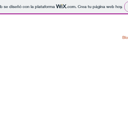
b se diseñó con la plataforma
.com
. Crea tu página web hoy.
Inicio
Comprar
Quién soy
Bl